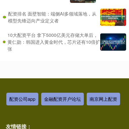
配资排名 面壁智能：端侧AI多领域落地，从
模型先锋迈向产业定义者
10大配资平台 拿下5000亿美元存储大单后，
黄仁勋：韩国进入黄金时代，芯片还有10倍扩
张
配资公司app
金融配资开户论坛
南京网上配资
友情链接：