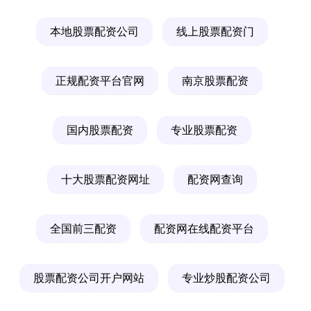
本地股票配资公司
线上股票配资门
正规配资平台官网
南京股票配资
国内股票配资
专业股票配资
十大股票配资网址
配资网查询
全国前三配资
配资网在线配资平台
股票配资公司开户网站
专业炒股配资公司