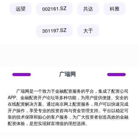
远望
002161.SZ
共达
科雅
301197.SZ
大于
广瑞网
广瑞网是一个致力于金融配资服务的平台，集成了配资公司
APP、金融配资开户论坛等多种功能，为用户提供便捷、安全的
在线配资解决方案。通过南京网上配资服务，用户可以快速完成
开户操作，享受专业的投资咨询与资金管理支持。平台以稳定可
靠的技术保障和贴心的客户服务，为广大投资者创造高效的金融
配资体验，是您实现财富增值的理想选择。