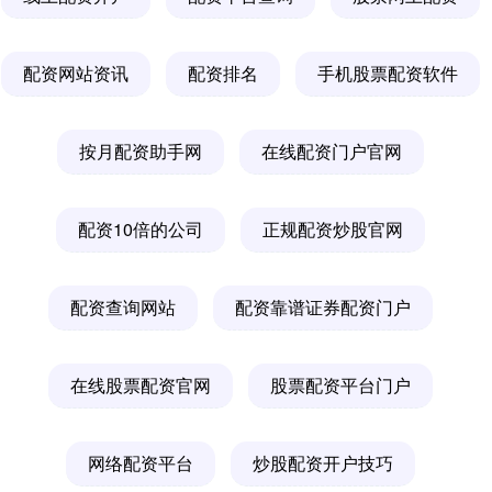
配资网站资讯
配资排名
手机股票配资软件
按月配资助手网
在线配资门户官网
配资10倍的公司
正规配资炒股官网
配资查询网站
配资靠谱证券配资门户
在线股票配资官网
股票配资平台门户
网络配资平台
炒股配资开户技巧